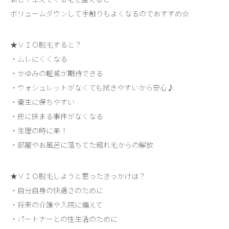
ボリュームダウンして手触りもよくなるのでおすすめ☆
★ＶＩＯ脱毛すると？
・ムレにくくなる
・かゆみの軽減が期待できる
・ウォシュレットがなくても拭きやすいから安心♪
・衛生に保ちやすい
・皮に挟まる事件がなくなる
・生理の時に楽！
・部屋やお風呂に落ちてた縮れ毛からの解放
★ＶＩＯ脱毛しようと思ったきっかけは？
・自分自身の快適さのために
・将来の介護や入院に備えて
・パートナーとの性生活のために