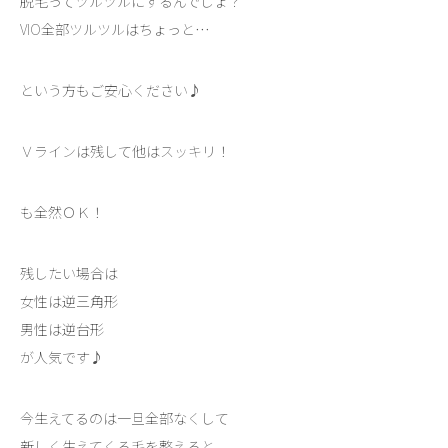
脱毛ってツルツルにするんでしょ？
VIO全部ツルツルはちょっと…
という方もご安心ください♪
Ｖラインは残して他はスッキリ！
も全然ＯＫ！
残したい場合は
女性は逆三角形
男性は逆台形
が人気です♪
今生えてるのは一旦全部なくして
新しく生えてくる毛を整えると