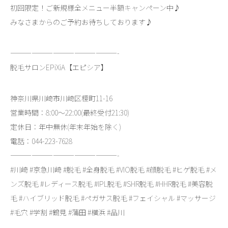
初回限定！ご新規様全メニュー半額キャンペーン中♪
みなさまからのご予約お待ちしております♪
———————————————-
脱毛サロンEPiXiA【エピシア】
神奈川県川崎市川崎区榎町11-16
営業時間：8:00～22:00(最終受付21:30)
定休日：年中無休(年末年始を除く)
電話：044-223-7628
———————————————-
#川崎 #京急川崎 #脱毛 #全身脱毛 #VIO脱毛 #顔脱毛 #ヒゲ脱毛 #メ
ンズ脱毛 #レディース脱毛 #IPL脱毛 #SHR脱毛 #HHR脱毛 #美容脱
毛 #ハイブリッド脱毛 #ペガサス脱毛 #フェイシャル #マッサージ
#毛穴 #学割 #鶴見 #蒲田 #横浜 #品川