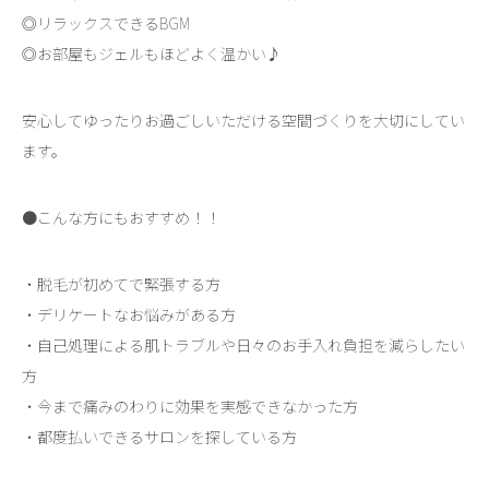
◎リラックスできるBGM
◎お部屋もジェルもほどよく温かい♪
安心してゆったりお過ごしいただける空間づくりを大切にしてい
ます。
●こんな方にもおすすめ！！
・脱毛が初めてで緊張する方
・デリケートなお悩みがある方
・自己処理による肌トラブルや日々のお手入れ負担を減らしたい
方
・今まで痛みのわりに効果を実感できなかった方
・都度払いできるサロンを探している方