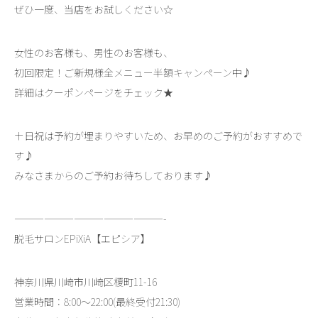
ぜひ一度、当店をお試しください☆
女性のお客様も、男性のお客様も、
初回限定！ご新規様全メニュー半額キャンペーン中♪
詳細はクーポンページをチェック★
土日祝は予約が埋まりやすいため、お早めのご予約がおすすめで
す♪
みなさまからのご予約お待ちしております♪
———————————————-
脱毛サロンEPiXiA【エピシア】
神奈川県川崎市川崎区榎町11-16
営業時間：8:00～22:00(最終受付21:30)