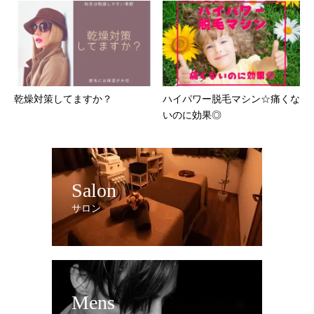
乾燥対策してますか？
ハイパワー脱毛マシン☆痛くな
いのに効果◎
Salon
サロン
Mens