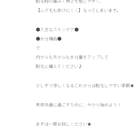
脱毛時の痛み・熱さを感じやすく、
【ムダ毛も抜けにくく】なってしまいます。
●入念なスキンケア●
●水分補給●
で
内からも外からも水分量をアップして
脱毛に備えてください♪
少しずつ涼しくなるこれからは脱毛しやすい季節★
来年快適に過ごすために、今から始めよう！
まずは一度お試しください★