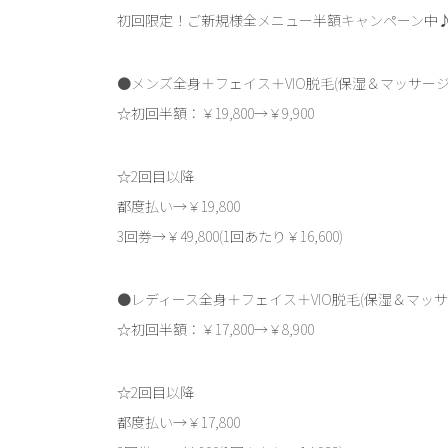
初回限定！ご新規様全メニュー半額キャンペーン中
●メンズ全身＋フェイス＋VIO脱毛(保湿＆マッサージ
☆初回半額：￥19,800→￥9,900
☆2回目以降
都度払い→￥19,800
3回券→￥49,800(1回あたり￥16,600)
●レディース全身＋フェイス＋VIO脱毛(保湿＆マッサ
☆初回半額：￥17,800→￥8,900
☆2回目以降
都度払い→￥17,800