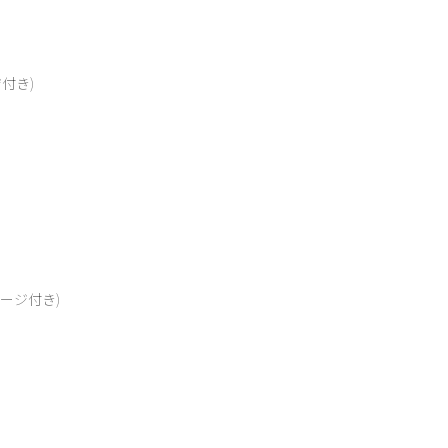
♪
付き)
ージ付き)