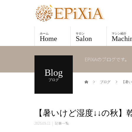
ホーム
サロン
マシン紹介
Home
Salon
Machi
EPiXiAのブログです。
Blog
ブログ
ブログ
【暑い
【暑いけど湿度↓↓の秋】
2025.09.11
記事一覧