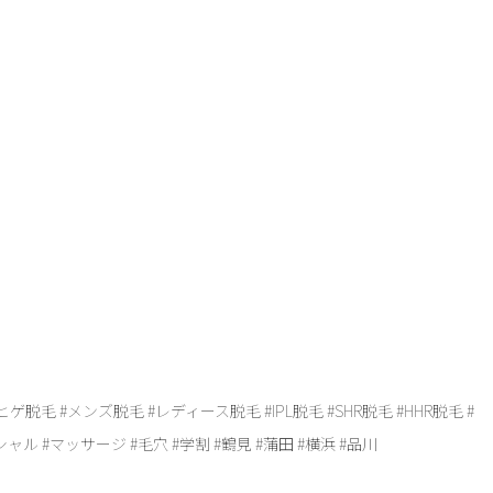
ヒゲ脱毛 #メンズ脱毛 #レディース脱毛 #IPL脱毛 #SHR脱毛 #HHR脱毛 #
ル #マッサージ #毛穴 #学割 #鶴見 #蒲田 #横浜 #品川