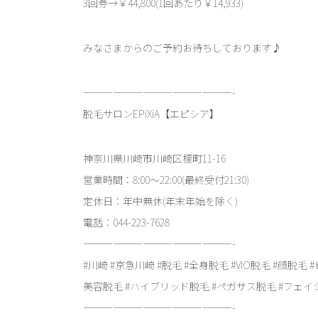
3回券→￥44,800(1回あたり￥14,933)
みなさまからのご予約お待ちしております♪
———————————————-
脱毛サロンEPiXiA【エピシア】
神奈川県川崎市川崎区榎町11-16
営業時間：8:00～22:00(最終受付21:30)
定休日：年中無休(年末年始を除く)
電話：044-223-7628
———————————————-
#川崎 #京急川崎 #脱毛 #全身脱毛 #VIO脱毛 #顔脱毛 #
美容脱毛 #ハイブリッド脱毛 #ペガサス脱毛 #フェイシャ
———————————————-