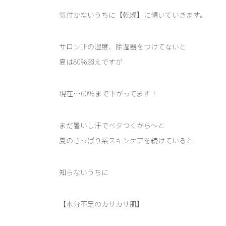
気付かないうちに【乾燥】に傾いていきます。
サロン1Fの湿度、除湿器をつけてないと
夏は80％超えですが
現在…60％まで下がってます！
まだ暑いし汗でベタつくから～と
夏のさっぱり系スキンケアを続けていると
知らないうちに
【水分不足のカサカサ肌】