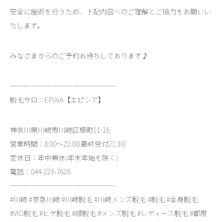
安全に施術を行うため、上記内容へのご理解とご協力をお願いい
たします。
みなさまからのご予約お待ちしております♪
———————————————-
脱毛サロンEPiXiA【エピシア】
神奈川県川崎市川崎区榎町11-16
営業時間：8:00～22:00(最終受付21:30)
定休日：年中無休(年末年始を除く)
電話：044-223-7628
———————————————-
#川崎 #京急川崎 #川崎脱毛 #川崎メンズ脱毛 #脱毛 #全身脱毛
#VIO脱毛 #ヒゲ脱毛 #顔脱毛 #メンズ脱毛 #レディース脱毛 #都度