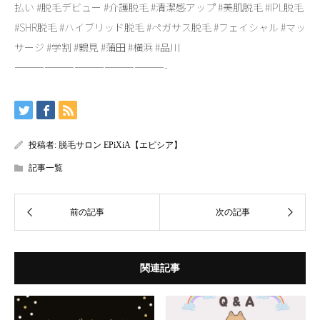
払い #脱毛デビュー #介護脱毛 #清潔感アップ #美肌脱毛 #IPL脱毛
#SHR脱毛 #ハイブリッド脱毛 #ペガサス脱毛 #フェイシャル #マッ
サージ #学割 #鶴見 #蒲田 #横浜 #品川
———————————————-
投稿者:
脱毛サロン EPiXiA【エピシア】
記事一覧
関連記事