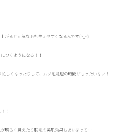
がると元気な毛も生えやすくなるんです(>_<)
目につくようになる！！
り忙しくなったりして、ムダ毛処理の時間がもったいない！
ん！！
肌が明るく見えたり脱毛の美肌効果もあいまって…