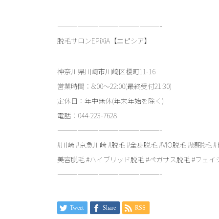
———————————————-
脱毛サロンEPiXiA【エピシア】
神奈川県川崎市川崎区榎町11-16
営業時間：8:00～22:00(最終受付21:30)
定休日：年中無休(年末年始を除く)
電話：044-223-7628
———————————————-
#川崎 #京急川崎 #脱毛 #全身脱毛 #VIO脱毛 #顔脱毛 #
美容脱毛 #ハイブリッド脱毛 #ペガサス脱毛 #フェイシャ
———————————————-
Tweet
Share
RSS