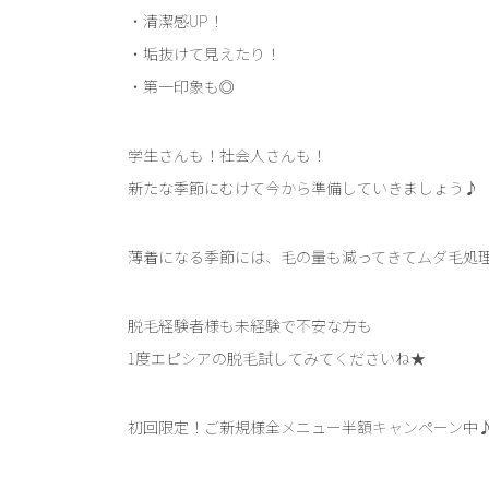
・清潔感UP！
・垢抜けて見えたり！
・第一印象も◎
学生さんも！社会人さんも！
新たな季節にむけて今から準備していきましょう♪
薄着になる季節には、毛の量も減ってきてムダ毛処
脱毛経験者様も未経験で不安な方も
1度エピシアの脱毛試してみてくださいね★
初回限定！ご新規様全メニュー半額キャンペーン中