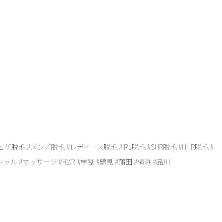
ヒゲ脱毛 #メンズ脱毛 #レディース脱毛 #IPL脱毛 #SHR脱毛 #HHR脱毛 #
ル #マッサージ #毛穴 #学割 #鶴見 #蒲田 #横浜 #品川