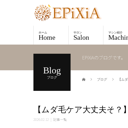
ホーム
サロン
マシン紹介
Home
Salon
Machi
EPiXiAのブログです。
Blog
ブログ
ブログ
【ムダ
【ムダ毛ケア大丈夫そ？
2026.02.12
記事一覧