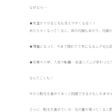
なぜなら…
★気温が上がると毛も生えやすくなる！！
あたたかくなってくると、体の代謝もあがり、代謝が上
★薄着になって、今まで隠れてて気になるムダ毛も
★卒業や入学、入社や転職…生活リズムが変わった
なんてことも！
今から脱毛を進めておくと回避できるかもしれませ
さらに、脱毛を進めていき、毛の量が減ってくると