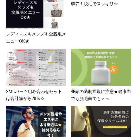
季節！脱毛でスッキリ☆
レディ－スもメンズも全脱毛メ
ニューOK★
SMLパーツ組み合わせセット
亜鉛の過剰摂取に注意★健康面
は合計額から20％☆
でも脱毛面でも＞＜