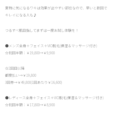
夏特に気になるワキは効果が出やすい部位なので、早いと数回で
キレイになる人も♪
つるすべ肌目指してまずは一度お試し体験を！
●メンズ全身＋フェイス＋VIO脱毛(保湿＆マッサージ付き)
☆初回半額：￥19,800→￥9,900
☆2回目以降
都度払い→￥19,800
3回券→￥49,800(1回あたり￥16,600)
●レディース全身＋フェイス＋VIO脱毛(保湿＆マッサージ付き)
☆初回半額：￥17,800→￥8,900