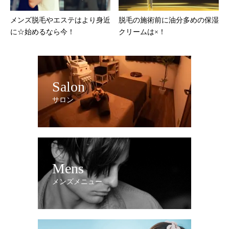
メンズ脱毛やエステはより身近
脱毛の施術前に油分多めの保湿
に☆始めるなら今！
クリームは×！
Salon
サロン
Mens
メンズメニュー