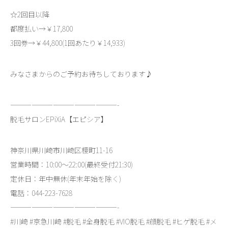
☆2回目以降
都度払い→￥17,800
3回券→￥44,800(1回あたり￥14,933)
みなさまからのご予約お待ちしております♪
———————————————-
脱毛サロンEPiXiA【エピシア】
神奈川県川崎市川崎区榎町11-16
営業時間：10:00～22:00(最終受付21:30)
定休日：年中無休(年末年始を除く)
電話：044-223-7628
———————————————-
#川崎 #京急川崎 #脱毛 #全身脱毛 #VIO脱毛 #顔脱毛 #ヒゲ脱毛 #メ