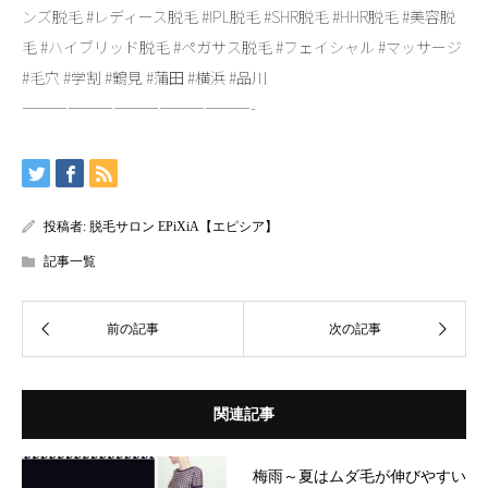
ンズ脱毛 #レディース脱毛 #IPL脱毛 #SHR脱毛 #HHR脱毛 #美容脱
毛 #ハイブリッド脱毛 #ペガサス脱毛 #フェイシャル #マッサージ
#毛穴 #学割 #鶴見 #蒲田 #横浜 #品川
———————————————-
投稿者:
脱毛サロン EPiXiA【エピシア】
記事一覧
関連記事
梅雨～夏はムダ毛が伸びやすい