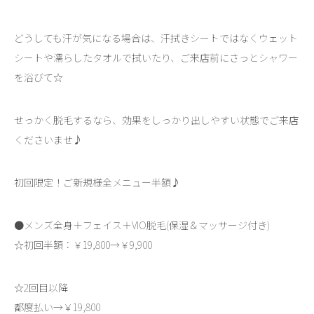
どうしても汗が気になる場合は、汗拭きシートではなくウェット
シートや濡らしたタオルで拭いたり、ご来店前にさっとシャワー
を浴びて☆
せっかく脱毛するなら、効果をしっかり出しやすい状態でご来店
くださいませ♪
初回限定！ご新規様全メニュー半額♪
●メンズ全身＋フェイス＋VIO脱毛(保湿＆マッサージ付き)
☆初回半額：￥19,800→￥9,900
☆2回目以降
都度払い→￥19,800