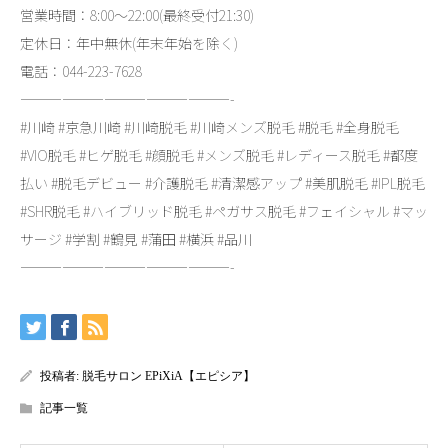
営業時間：8:00～22:00(最終受付21:30)
定休日：年中無休(年末年始を除く)
電話：044-223-7628
———————————————-
#川崎 #京急川崎 #川崎脱毛 #川崎メンズ脱毛 #脱毛 #全身脱毛
#VIO脱毛 #ヒゲ脱毛 #顔脱毛 #メンズ脱毛 #レディース脱毛 #都度
払い #脱毛デビュー #介護脱毛 #清潔感アップ #美肌脱毛 #IPL脱毛
#SHR脱毛 #ハイブリッド脱毛 #ペガサス脱毛 #フェイシャル #マッ
サージ #学割 #鶴見 #蒲田 #横浜 #品川
———————————————-
投稿者:
脱毛サロン EPiXiA【エピシア】
記事一覧