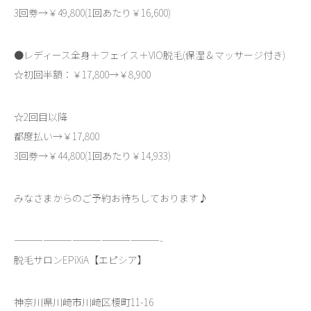
3回券→￥49,800(1回あたり￥16,600)
●レディース全身＋フェイス＋VIO脱毛(保湿＆マッサージ付き)
☆初回半額：￥17,800→￥8,900
☆2回目以降
都度払い→￥17,800
3回券→￥44,800(1回あたり￥14,933)
みなさまからのご予約お待ちしております♪
———————————————-
脱毛サロンEPiXiA【エピシア】
神奈川県川崎市川崎区榎町11-16