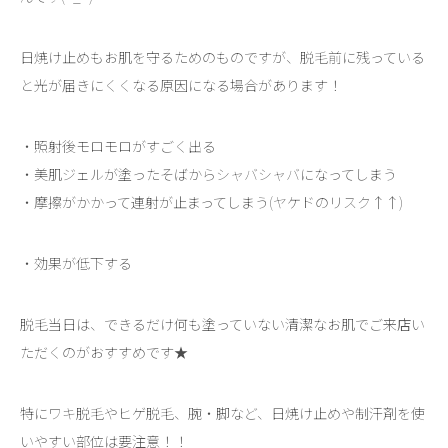
日焼け止めもお肌を守るためのものですが、脱毛前に残っている
と光が届きにくくなる原因になる場合があります！
・照射後モロモロがすごく出る
・美肌ジェルが塗ったそばからシャバシャバになってしまう
・摩擦がかかって連射が止まってしまう(ヤケドのリスク↑↑)
・効果が低下する
脱毛当日は、できるだけ何も塗っていない清潔なお肌でご来店い
ただくのがおすすめです★
特にワキ脱毛やヒゲ脱毛、腕・脚など、日焼け止めや制汗剤を使
いやすい部位は要注意！！