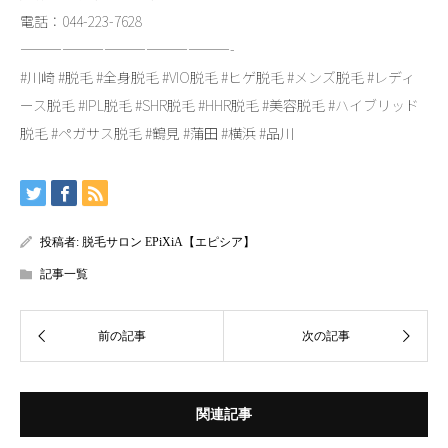
電話：044-223-7628
———————————————-
#川崎 #脱毛 #全身脱毛 #VIO脱毛 #ヒゲ脱毛 #メンズ脱毛 #レディ
ース脱毛 #IPL脱毛 #SHR脱毛 #HHR脱毛 #美容脱毛 #ハイブリッド
脱毛 #ペガサス脱毛 #鶴見 #蒲田 #横浜 #品川
投稿者:
脱毛サロン EPiXiA【エピシア】
記事一覧
関連記事