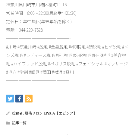
神奈川県川崎市川崎区榎町11-16
営業時間：8:00～22:00(最終受付21:30)
定休日：年中無休(年末年始を除く)
電話：044-223-7628
———————————————-
#川崎 #京急川崎 #脱毛 #全身脱毛 #VIO脱毛 #顔脱毛 #ヒゲ脱毛 #メ
ンズ脱毛 #レディース脱毛 #IPL脱毛 #SHR脱毛 #HHR脱毛 #美容脱
毛 #ハイブリッド脱毛 #ペガサス脱毛 #フェイシャル #マッサージ
#毛穴 #学割 #鶴見 #蒲田 #横浜 #品川
———————————————-
投稿者:
脱毛サロン EPiXiA【エピシア】
記事一覧