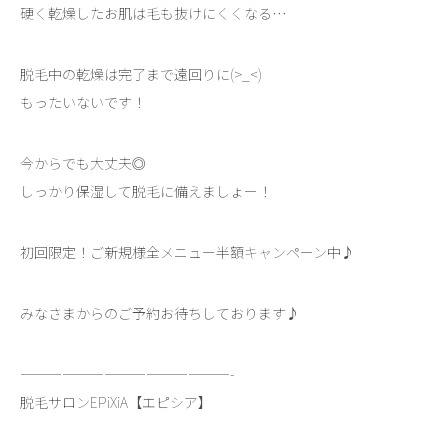
硬く乾燥したお肌は毛も抜けにくくなる…
脱毛中の乾燥は完了まで遠回りに(>_<)
もったいないです！
今からでも大丈夫◎
しっかり保湿して脱毛に備えましょー！
初回限定！ご新規様全メニュー半額キャンペーン中♪
みなさまからのご予約お待ちしております♪
———————————————-
脱毛サロンEPiXiA【エピシア】