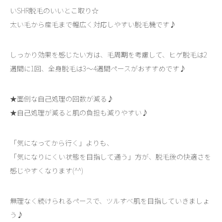
いSHR脱毛のいいとこ取り☆
太い毛から産毛まで幅広く対応しやすい脱毛機です♪
しっかり効果を感じたい方は、毛周期を考慮して、ヒゲ脱毛は2
週間に1回、全身脱毛は3～4週間ペースがおすすめです♪
★面倒な自己処理の回数が減る♪
★自己処理が減ると肌の負担も減りやすい♪
「気になってから行く」よりも、
「気になりにくい状態を目指して通う」方が、脱毛後の快適さを
感じやすくなります(^^)
無理なく続けられるペースで、ツルすべ肌を目指していきましょ
う♪