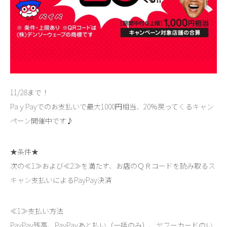
11/28まで！
PaｙPayでのお支払いで最大1000円相当、20％戻ってくるキャン
ペーン開催中です♪
★条件★
次の≪1≫および≪2≫を満たす、お店のＱＲコードを読み取るス
キャン支払いによるPayPay決済
≪1≫支払い方法
PayPay残高、PayPayあと払い（一括のみ）、ヤフーカードのい