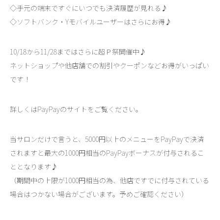
◇手元の端末ですぐにいつでも決済履歴が見れる♪
◇ソフトバンク・Yモバイルユーザーはさらにお得♪
10/18から11/28まではさらに超Ｐ祭開催中♪
ネットショップや他店舗での割引やクーポンなどお得がいっぱい
です！
詳しくはPayPayのサイトをご覧ください。
当サロンだけで言うと、5000円以上のメニューをPayPayで決済
されますと最大の1000円相当のPayPayボーナスが付与されるこ
ととなります♪
（期間中の上限が1000円相当の為、他店ですでに付与されている
場合はつかない場合がございます。予めご確認ください）