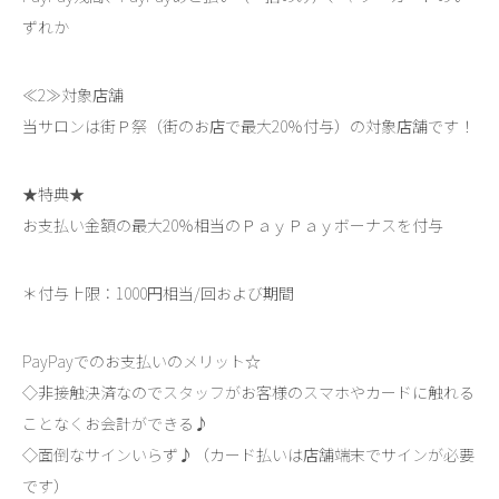
ずれか
≪2≫対象店舗
当サロンは街Ｐ祭（街のお店で最大20％付与）の対象店舗です！
★特典★
お支払い金額の最大20％相当のＰａｙＰａｙボーナスを付与
＊付与上限：1000円相当/回および期間
PayPayでのお支払いのメリット☆
◇非接触決済なのでスタッフがお客様のスマホやカードに触れる
ことなくお会計ができる♪
◇面倒なサインいらず♪（カード払いは店舗端末でサインが必要
です）