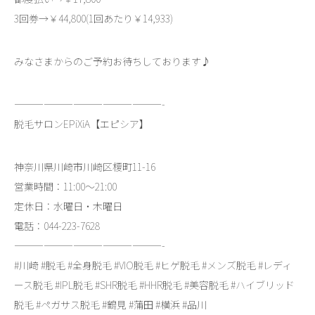
3回券→￥44,800(1回あたり￥14,933)
みなさまからのご予約お待ちしております♪
———————————————-
脱毛サロンEPiXiA【エピシア】
神奈川県川崎市川崎区榎町11-16
営業時間：11:00～21:00
定休日：水曜日・木曜日
電話：044-223-7628
———————————————-
#川崎 #脱毛 #全身脱毛 #VIO脱毛 #ヒゲ脱毛 #メンズ脱毛 #レディ
ース脱毛 #IPL脱毛 #SHR脱毛 #HHR脱毛 #美容脱毛 #ハイブリッド
脱毛 #ペガサス脱毛 #鶴見 #蒲田 #横浜 #品川