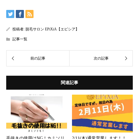
投稿者:
脱毛サロン EPiXiA【エピシア】
記事一覧
関連記事
毛抜きの使用はNG！カミソリ
2/11(木)通常営業します！！