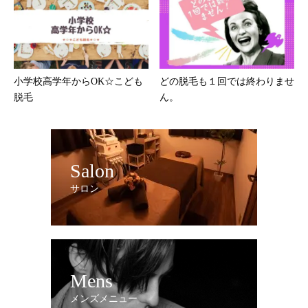
小学校高学年からOK☆こども
どの脱毛も１回では終わりませ
脱毛
ん。
Salon
サロン
Mens
メンズメニュー