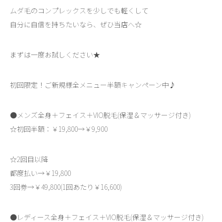
ムダ毛のコンプレックスを少しでも軽くして
自分に自信を持ちたいなら、ぜひ当店へ☆
まずは一度お試しください★
初回限定！ご新規様全メニュー半額キャンペーン中♪
●メンズ全身＋フェイス＋VIO脱毛(保湿＆マッサージ付き)
☆初回半額：￥19,800→￥9,900
☆2回目以降
都度払い→￥19,800
3回券→￥49,800(1回あたり￥16,600)
●レディース全身＋フェイス＋VIO脱毛(保湿＆マッサージ付き)