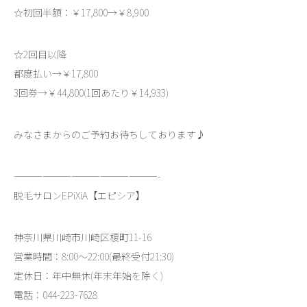
☆初回半額：￥17,800→￥8,900
☆2回目以降
都度払い→￥17,800
3回券→￥44,800(1回あたり￥14,933)
みなさまからのご予約お待ちしております♪
———————————————-
脱毛サロンEPiXiA【エピシア】
神奈川県川崎市川崎区榎町11-16
営業時間：8:00～22:00(最終受付21:30)
定休日：年中無休(年末年始を除く)
電話：044-223-7628