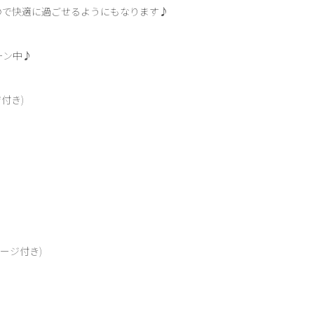
ので快適に過ごせるようにもなります♪
ーン中♪
付き)
ージ付き)