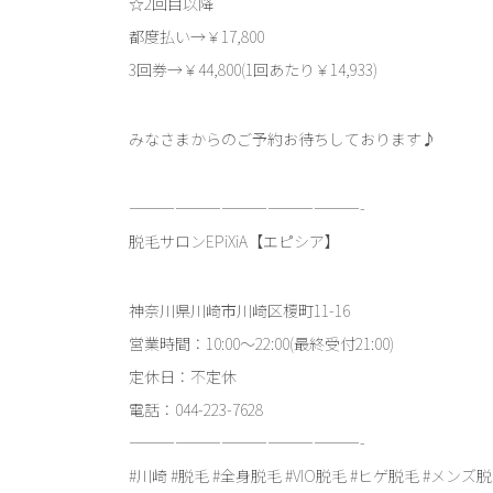
☆2回目以降
都度払い→￥17,800
3回券→￥44,800(1回あたり￥14,933)
みなさまからのご予約お待ちしております♪
———————————————-
脱毛サロンEPiXiA【エピシア】
神奈川県川崎市川崎区榎町11-16
営業時間：10:00～22:00(最終受付21:00)
定休日：不定休
電話：044-223-7628
———————————————-
#川崎 #脱毛 #全身脱毛 #VIO脱毛 #ヒゲ脱毛 #メンズ脱