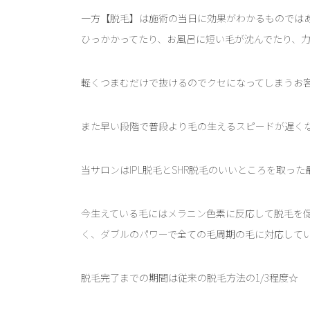
一方【脱毛】は施術の当日に効果がわかるものではあ
ひっかかってたり、お風呂に短い毛が沈んでたり、
軽くつまむだけで抜けるのでクセになってしまうお
また早い段階で普段より毛の生えるスピードが遅く
当サロンはIPL脱毛とSHR脱毛のいいところを取っ
今生えている毛にはメラニン色素に反応して脱毛を促
く、ダブルのパワーで全ての毛周期の毛に対応してい
脱毛完了までの期間は従来の脱毛方法の1/3程度☆