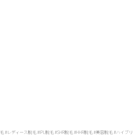
毛 #レディース脱毛 #IPL脱毛 #SHR脱毛 #HHR脱毛 #美容脱毛 #ハイブリ