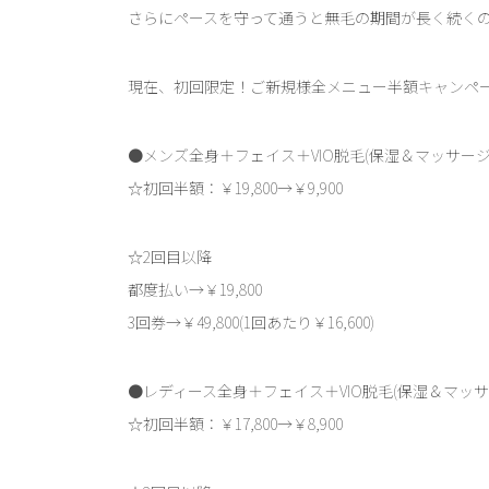
さらにペースを守って通うと無毛の期間が長く続く
現在、初回限定！ご新規様全メニュー半額キャンペ
●メンズ全身＋フェイス＋VIO脱毛(保湿＆マッサージ
☆初回半額：￥19,800→￥9,900
☆2回目以降
都度払い→￥19,800
3回券→￥49,800(1回あたり￥16,600)
●レディース全身＋フェイス＋VIO脱毛(保湿＆マッサ
☆初回半額：￥17,800→￥8,900