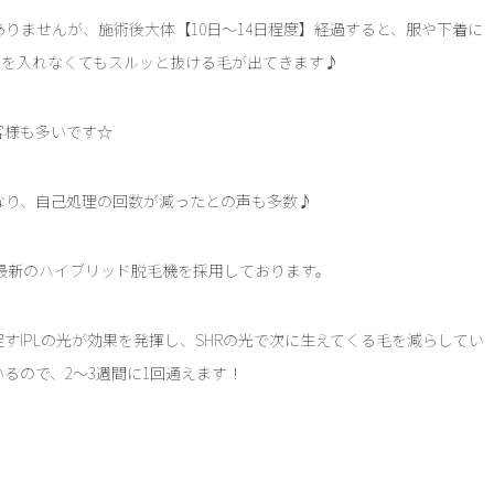
りませんが、施術後大体【10日～14日程度】経過すると、服や下着に
力を入れなくてもスルッと抜ける毛が出てきます♪
客様も多いです☆
なり、自己処理の回数が減ったとの声も多数♪
た最新のハイブリッド脱毛機を採用しております。
すIPLの光が効果を発揮し、SHRの光で次に生えてくる毛を減らしてい
るので、2～3週間に1回通えます！