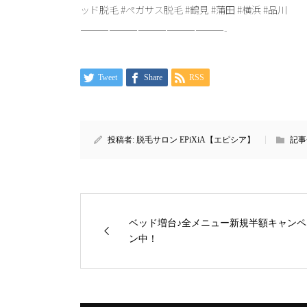
ッド脱毛 #ペガサス脱毛 #鶴見 #蒲田 #横浜 #品川
———————————————-
Tweet
Share
RSS
投稿者:
脱毛サロン EPiXiA【エピシア】
記事
ベッド増台♪全メニュー新規半額キャンペ
ン中！