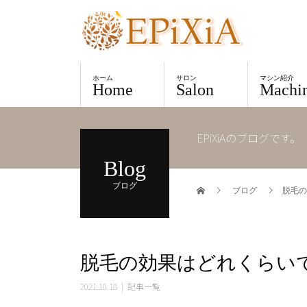
ホーム
サロン
マシン紹介
Home
Salon
Machi
EPiXiAのブログです。
Blog
ブログ
ブログ
脱毛の
脱毛の効果はどれくらい
2021.10.18
記事一覧