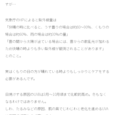
すが…
気象庁のHPによると紫外線量は
「快晴の時に比べると、うす曇りの場合は約80～90％、くもりの
場合は約60％、雨の場合は約30％の量」
「雲の間から太陽が出ている場合には、雲からの散乱光が加わる
ため快晴の時よりも多い紫外線が観測されることがあります」
とのこと。
実はくもりの日の方が晴れている時よりもしっかりとケアをする
必要があるんです。
日焼けする原因のUVBは3月～10月頃まで比較的高め。冬もなく
なるわけではありません。
しわ、たるみなどの原因、肌の奥でじわじわと老化を進めるUVA