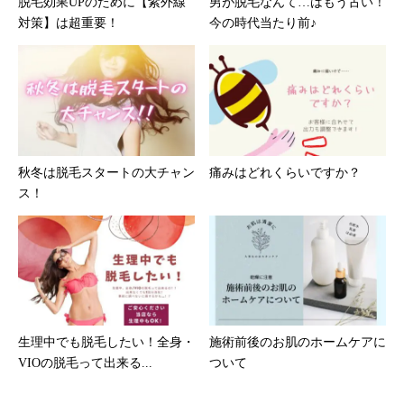
脱毛効果UPのために【紫外線
男が脱毛なんて…はもう古い！
対策】は超重要！
今の時代当たり前♪
秋冬は脱毛スタートの大チャン
痛みはどれくらいですか？
ス！
生理中でも脱毛したい！全身・
施術前後のお肌のホームケアに
VIOの脱毛って出来る...
ついて