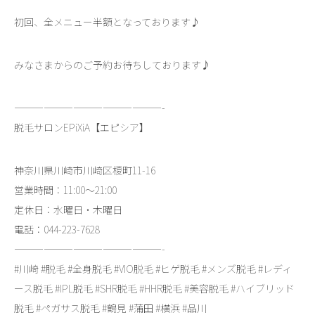
初回、全メニュー半額となっております♪
みなさまからのご予約お待ちしております♪
———————————————-
脱毛サロンEPiXiA【エピシア】
神奈川県川崎市川崎区榎町11-16
営業時間：11:00～21:00
定休日：水曜日・木曜日
電話：044-223-7628
———————————————-
#川崎 #脱毛 #全身脱毛 #VIO脱毛 #ヒゲ脱毛 #メンズ脱毛 #レディ
ース脱毛 #IPL脱毛 #SHR脱毛 #HHR脱毛 #美容脱毛 #ハイブリッド
脱毛 #ペガサス脱毛 #鶴見 #蒲田 #横浜 #品川