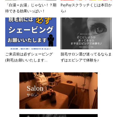
「白湯＝お湯」じゃない！？期
PayPayスクラッチくじは本日か
待できる効果いっぱい！
ら♪
ご来店前は必ずシェービング
脱毛サロン選び迷ってるならま
(剃毛)お願いいたします...
ずはエピシアで体験を♪
Salon
サロン