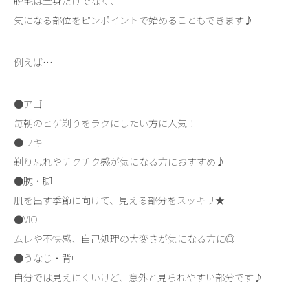
脱毛は全身だけでなく、
気になる部位をピンポイントで始めることもできます♪
例えば…
●アゴ
毎朝のヒゲ剃りをラクにしたい方に人気！
●ワキ
剃り忘れやチクチク感が気になる方におすすめ♪
●腕・脚
肌を出す季節に向けて、見える部分をスッキリ★
●VIO
ムレや不快感、自己処理の大変さが気になる方に◎
●うなじ・背中
自分では見えにくいけど、意外と見られやすい部分です♪