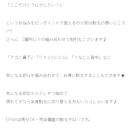
「ここだけどうにかしたい！」
というお悩みをピンポイントで狙えるのが部分脱毛の良いところ
(^^)
さらに、2箇所以上の組み合わせで割引もございます♪
「アゴと鼻下」「ワキとVとIとO」「うなじと背中」など
気になる部分を組み合わせて、お得に脱毛することもできます★
気になる部位から少しずつ始めて、
慣れてきたら全身脱毛に切り替える方もいらっしゃいます♪
EPiXiAは男女OK・完全個室の脱毛サロンです。