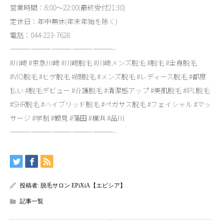
営業時間：8:00～22:00(最終受付21:30)
定休日：年中無休(年末年始を除く)
電話：044-223-7628
———————————————-
#川崎 #京急川崎 #川崎脱毛 #川崎メンズ脱毛 #脱毛 #全身脱毛
#VIO脱毛 #ヒゲ脱毛 #顔脱毛 #メンズ脱毛 #レディース脱毛 #都度
払い #脱毛デビュー #介護脱毛 #清潔感アップ #美肌脱毛 #IPL脱毛
#SHR脱毛 #ハイブリッド脱毛 #ペガサス脱毛 #フェイシャル #マッ
サージ #学割 #鶴見 #蒲田 #横浜 #品川
———————————————-
投稿者:
脱毛サロン EPiXiA【エピシア】
記事一覧