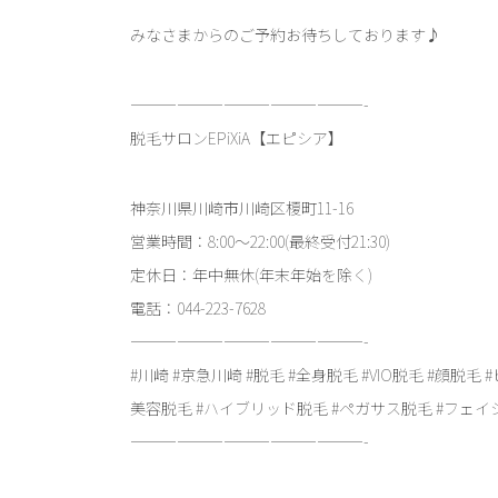
みなさまからのご予約お待ちしております♪
———————————————-
脱毛サロンEPiXiA【エピシア】
神奈川県川崎市川崎区榎町11-16
営業時間：8:00～22:00(最終受付21:30)
定休日：年中無休(年末年始を除く)
電話：044-223-7628
———————————————-
#川崎 #京急川崎 #脱毛 #全身脱毛 #VIO脱毛 #顔脱毛 #
美容脱毛 #ハイブリッド脱毛 #ペガサス脱毛 #フェイシャ
———————————————-