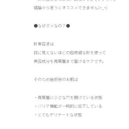
結論から言うとオススメできません(>_<)
●なぜダメなの？●
針美容液は
目に見えないほどの超微細な針を使って
美容成分を角質層まで届けるケアです。
そのため施術後のお肌は
・角質層に小さな穴を開けている状態
・バリア機能が一時的に低下している
・とてもデリケートな状態