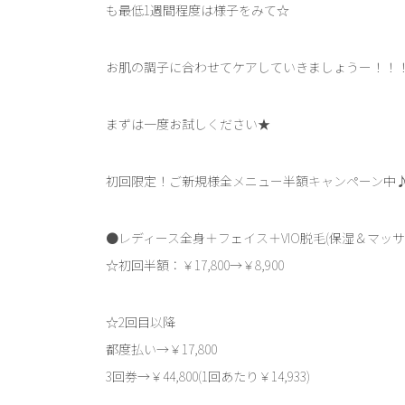
も最低1週間程度は様子をみて☆
お肌の調子に合わせてケアしていきましょうー！！
まずは一度お試しください★
初回限定！ご新規様全メニュー半額キャンペーン中
●レディース全身＋フェイス＋VIO脱毛(保湿＆マッサ
☆初回半額：￥17,800→￥8,900
☆2回目以降
都度払い→￥17,800
3回券→￥44,800(1回あたり￥14,933)