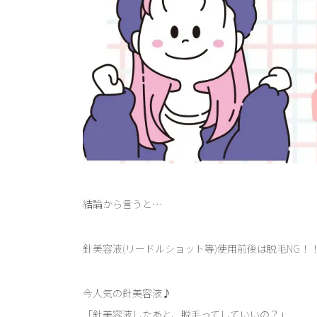
結論から言うと…
針美容液(リードルショット等)使用前後は脱毛NG！
今人気の針美容液♪
「針美容液したあと、脱毛ってしていいの？」