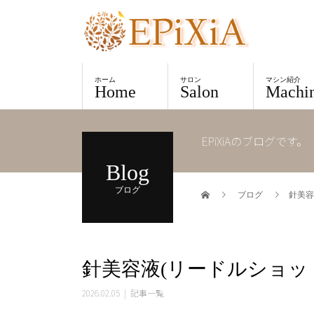
ホーム
サロン
マシン紹介
Home
Salon
Machi
EPiXiAのブログです。
Blog
ブログ
ブログ
針美容
針美容液(リードルショッ
2026.02.05
記事一覧