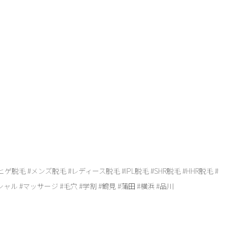
ヒゲ脱毛 #メンズ脱毛 #レディース脱毛 #IPL脱毛 #SHR脱毛 #HHR脱毛 #
ル #マッサージ #毛穴 #学割 #鶴見 #蒲田 #横浜 #品川