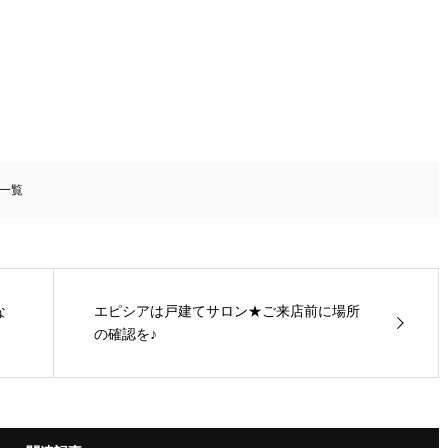
一覧
な
エピシアは戸建てサロン★ご来店前に場所
の確認を♪