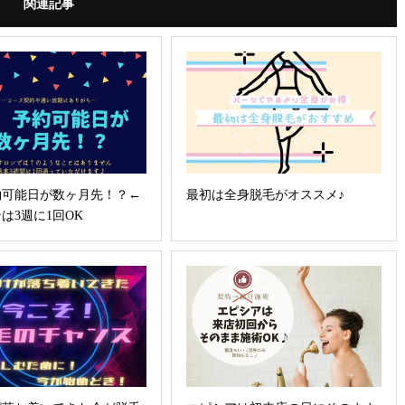
関連記事
約可能日が数ヶ月先！？←
最初は全身脱毛がオススメ♪
は3週に1回OK