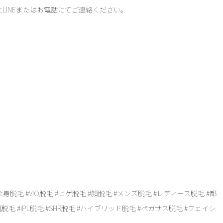
LINEまたはお電話にてご連絡ください。
全身脱毛 #VIO脱毛 #ヒゲ脱毛 #顔脱毛 #メンズ脱毛 #レディース脱毛 #都
脱毛 #IPL脱毛 #SHR脱毛 #ハイブリッド脱毛 #ペガサス脱毛 #フェイシ