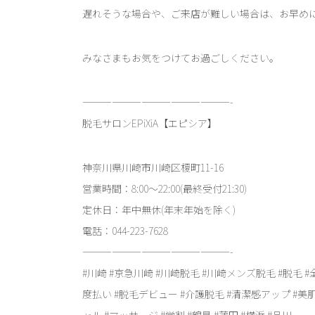
遅れそうな場合や、ご来店が難しい場合は、お早めに
みなさまもお気をつけてお過ごしください。
———————————————-
脱毛サロンEPiXiA【エピシア】
神奈川県川崎市川崎区榎町11-16
営業時間：8:00～22:00(最終受付21:30)
定休日：年中無休(年末年始を除く)
電話：044-223-7628
———————————————-
#川崎 #京急川崎 #川崎脱毛 #川崎メンズ脱毛 #脱毛 #
度払い #脱毛デビュー #介護脱毛 #清潔感アップ #美肌
ャル #マッサージ #学割 #鶴見 #蒲田 #横浜 #品川