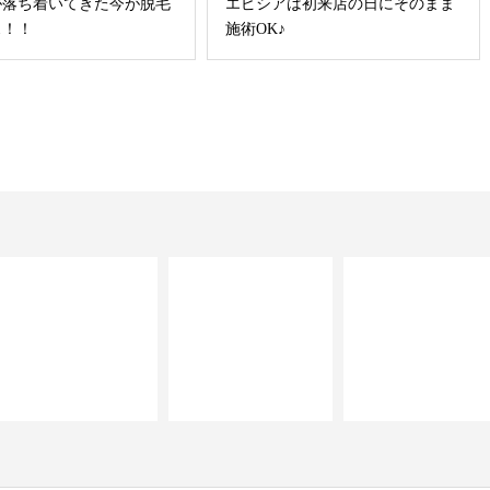
が落ち着いてきた今が脱毛
エピシアは初来店の日にそのまま
ス！！
施術OK♪