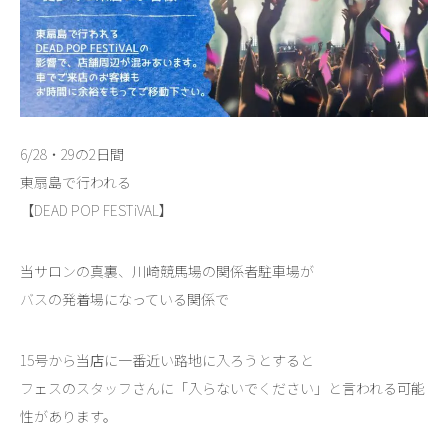
6/28・29の2日間
東扇島で行われる
【DEAD POP FESTiVAL】
当サロンの真裏、川崎競馬場の関係者駐車場が
バスの発着場になっている関係で
15号から当店に一番近い路地に入ろうとすると
フェスのスタッフさんに「入らないでください」と言われる可能
性があります。