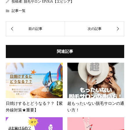
投稿者:
脱毛サロン EPiXiA【エピシア】
記事一覧
関連記事
日焼けするとどうなる？？【紫
超もったいない脱毛サロンの通
外線対策★重要】
い方！