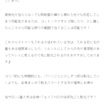
ています。
直接光が当たらなくても照射面の横から漏れた光でも反応してし
まう可能性があるため、コットンやタオルで隠したり、少し離し
たところから可能な限りの範囲で当てることは可能です！
これからタトゥーを入れるか迷われている方は、入れる前に毛の
量をある程度減らしたり、ツルツルにしてからの方が清潔感があ
ってキレイに見えるので先に脱毛されるのをおすすめしておりま
す♪
コスパ的にも時間的にも、パーツごとに少しずつ部分脱毛してい
くよりも、全身まとめて脱毛スタートする方が確実にお得☆
当サロン1番人気は全身+フェイス+VIOの全部丸ごと脱毛です！